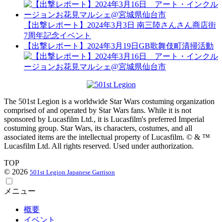
【出撃レポート】2024年3月3日 南三陸さんさん商店街
7周年記念イベント
【出撃レポート】2024年3月19日GB歌舞伎町清掃活動
The 501st Legion is a worldwide Star Wars costuming organization
comprised of and operated by Star Wars fans. While it is not
sponsored by Lucasfilm Ltd., it is Lucasfilm's preferred Imperial
costuming group. Star Wars, its characters, costumes, and all
associated items are the intellectual property of Lucasfilm. © & ™
Lucasfilm Ltd. All rights reserved. Used under authorization.
TOP
© 2026
501st Legion Japanese Garrison
メニュー
概要
イベント