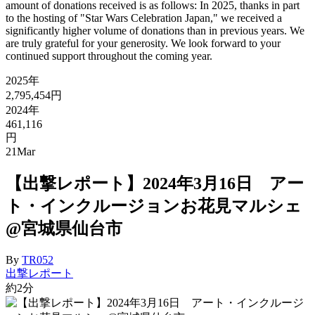
amount of donations received is as follows: In 2025, thanks in part
to the hosting of "Star Wars Celebration Japan," we received a
significantly higher volume of donations than in previous years. We
are truly grateful for your generosity. We look forward to your
continued support throughout the coming year.
2025年
2,795,454円
2024年
461,116
円
21
Mar
【出撃レポート】2024年3月16日 アー
ト・インクルージョンお花見マルシェ
@宮城県仙台市
By
TR052
出撃レポート
約2分