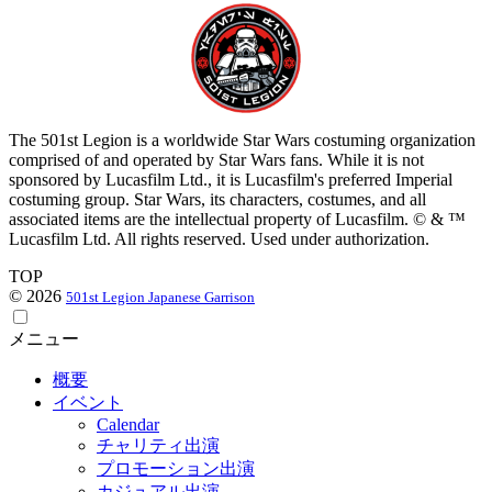
The 501st Legion is a worldwide Star Wars costuming organization
comprised of and operated by Star Wars fans. While it is not
sponsored by Lucasfilm Ltd., it is Lucasfilm's preferred Imperial
costuming group. Star Wars, its characters, costumes, and all
associated items are the intellectual property of Lucasfilm. © & ™
Lucasfilm Ltd. All rights reserved. Used under authorization.
TOP
© 2026
501st Legion Japanese Garrison
メニュー
概要
イベント
Calendar
チャリティ出演
プロモーション出演
カジュアル出演