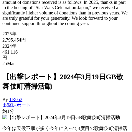
amount of donations received is as follows: In 2025, thanks in part
to the hosting of "Star Wars Celebration Japan," we received a
significantly higher volume of donations than in previous years. We
are truly grateful for your generosity. We look forward to your
continued support throughout the coming year.
2025年
2,795,454円
2024年
461,116
円
25
Mar
【出撃レポート】2024年3月19日GB歌
舞伎町清掃活動
By
TR052
出撃レポート
約1分
今年は天候不順が多く今年に入って3度目の歌舞伎町清掃活