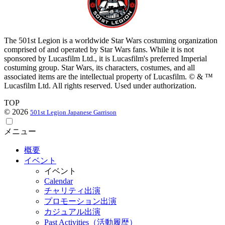
The 501st Legion is a worldwide Star Wars costuming organization
comprised of and operated by Star Wars fans. While it is not
sponsored by Lucasfilm Ltd., it is Lucasfilm's preferred Imperial
costuming group. Star Wars, its characters, costumes, and all
associated items are the intellectual property of Lucasfilm. © & ™
Lucasfilm Ltd. All rights reserved. Used under authorization.
TOP
© 2026
501st Legion Japanese Garrison
メニュー
概要
イベント
イベント
Calendar
チャリティ出演
プロモーション出演
カジュアル出演
Past Activities（活動履歴）