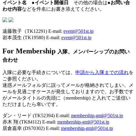
イベント名 ●イベント開催日
その他の場合は
●お問い合
わせ内容
などを件名にお書き添えてください。
遠藤敦子（TK12291) E-mail:
event@501st.jp
岩本茂生 (TK19580) E-mail:
event@501st.jp
For Membership
入隊、メンバーシップのお問い
合わせ
入隊に必要な手続きについては、
申請から入隊までの流れ
を
ご参照ください。
迷惑メールフォルダに誤ってメールが格納されてしまい、メ
ールを見過ごすケースが発生しておりますので、お手数です
がメールタイトルの先頭に（membership) と入れてご送信い
ただけましたら幸いです。
ダン・リード (TK52394) E-mail:
membership-gml@501st.jp
赤木 翔 (TK84112) E-mail:
membership-gml@501st.jp
居倉嘉幸 (DS70302) E-mail:
membership-gml@501st.jp