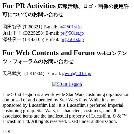
For PR Activities
広報活動、ロゴ・画像の使用許
可についてのお問い合わせ
岡田智子 (TI60321) E-mail:
pr@501st.jp
丸山正子 (DZ25258) E-mail:
pr@501st.jp
澤登俊一 (TK42165) E-mail:
pr@501st.jp
For Web Contents and Forum
Webコンテン
ツ・フォーラムのお問い合わせ
天島武文（TK6904）E-mail:
gwm@501st.jp
The 501st Legion is a worldwide Star Wars costuming organization
comprised of and operated by Star Wars fans. While it is not
sponsored by Lucasfilm Ltd., it is Lucasfilm's preferred Imperial
costuming group. Star Wars, its characters, costumes, and all
associated items are the intellectual property of Lucasfilm. © & ™
Lucasfilm Ltd. All rights reserved. Used under authorization.
TOP