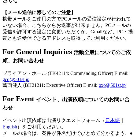
さい。
【メール送信に際してのご注意】
携帯メールをご使用の方でPCメールの受信設定が行われて
いない場合、こちらからお返事が出来ません。PCメールの
受信を許可する設定に変更いただくか、Gmailなど、PC・携
帯とも送受信できるアドレスを取得してご利用ください。
For General Inquiries
活動全般についてのご依
頼、お問い合わせ
ブライアン・ホール (TK42114: Commanding Officer) E-mail:
gco@501st.jp
葛西健人 (BH21211: Executive Officer) E-mail:
gxo@501st.jp
For Event
イベント、出演依頼についてのお問い合
わせ
イベント出演依頼は出演リクエストフォーム（
日本語
｜
English
）をご利用ください。
メールの場合は、案件が件名だけでひとめで分かるよう、
●