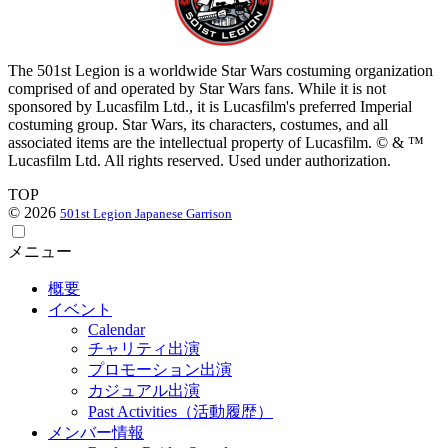
The 501st Legion is a worldwide Star Wars costuming organization
comprised of and operated by Star Wars fans. While it is not
sponsored by Lucasfilm Ltd., it is Lucasfilm's preferred Imperial
costuming group. Star Wars, its characters, costumes, and all
associated items are the intellectual property of Lucasfilm. © & ™
Lucasfilm Ltd. All rights reserved. Used under authorization.
TOP
© 2026
501st Legion Japanese Garrison
メニュー
概要
イベント
Calendar
チャリティ出演
プロモーション出演
カジュアル出演
Past Activities（活動履歴）
メンバー情報