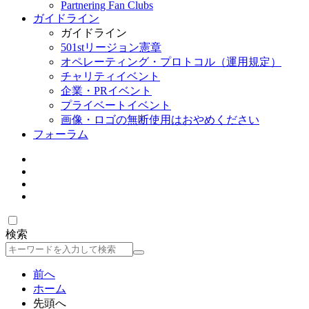
Partnering Fan Clubs
ガイドライン
ガイドライン
501stリージョン憲章
オペレーティング・プロトコル（運用規定）
チャリティイベント
企業・PRイベント
プライベートイベント
画像・ロゴの無断使用はおやめください
フォーラム
検索
検
索
前へ
ホーム
先頭へ