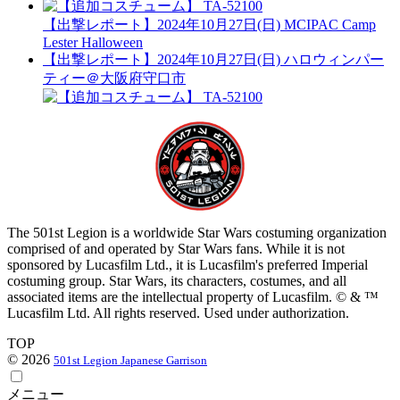
【出撃レポート】2024年10月27日(日) MCIPAC Camp
Lester Halloween
【出撃レポート】2024年10月27日(日) ハロウィンパー
ティー＠大阪府守口市
The 501st Legion is a worldwide Star Wars costuming organization
comprised of and operated by Star Wars fans. While it is not
sponsored by Lucasfilm Ltd., it is Lucasfilm's preferred Imperial
costuming group. Star Wars, its characters, costumes, and all
associated items are the intellectual property of Lucasfilm. © & ™
Lucasfilm Ltd. All rights reserved. Used under authorization.
TOP
© 2026
501st Legion Japanese Garrison
メニュー