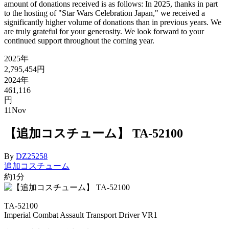
amount of donations received is as follows: In 2025, thanks in part
to the hosting of "Star Wars Celebration Japan," we received a
significantly higher volume of donations than in previous years. We
are truly grateful for your generosity. We look forward to your
continued support throughout the coming year.
2025年
2,795,454円
2024年
461,116
円
11
Nov
【追加コスチューム】 TA-52100
By
DZ25258
追加コスチューム
約1分
TA-52100
Imperial Combat Assault Transport Driver VR1