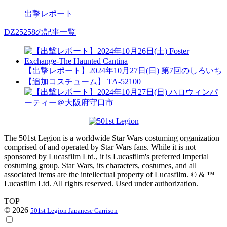
出撃レポート
DZ25258の記事一覧
【出撃レポート】2024年10月27日(日) 第7回のしろいち
【追加コスチューム】 TA-52100
The 501st Legion is a worldwide Star Wars costuming organization
comprised of and operated by Star Wars fans. While it is not
sponsored by Lucasfilm Ltd., it is Lucasfilm's preferred Imperial
costuming group. Star Wars, its characters, costumes, and all
associated items are the intellectual property of Lucasfilm. © & ™
Lucasfilm Ltd. All rights reserved. Used under authorization.
TOP
© 2026
501st Legion Japanese Garrison