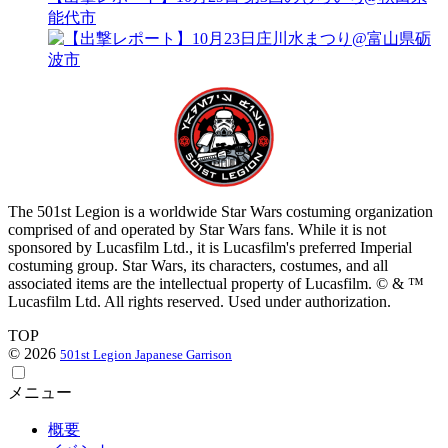
能代市
The 501st Legion is a worldwide Star Wars costuming organization
comprised of and operated by Star Wars fans. While it is not
sponsored by Lucasfilm Ltd., it is Lucasfilm's preferred Imperial
costuming group. Star Wars, its characters, costumes, and all
associated items are the intellectual property of Lucasfilm. © & ™
Lucasfilm Ltd. All rights reserved. Used under authorization.
TOP
© 2026
501st Legion Japanese Garrison
メニュー
概要