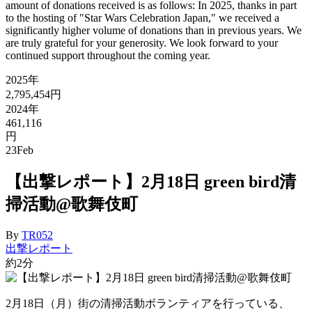
amount of donations received is as follows: In 2025, thanks in part
to the hosting of "Star Wars Celebration Japan," we received a
significantly higher volume of donations than in previous years. We
are truly grateful for your generosity. We look forward to your
continued support throughout the coming year.
2025年
2,795,454円
2024年
461,116
円
23
Feb
【出撃レポート】2月18日 green bird清
掃活動@歌舞伎町
By
TR052
出撃レポート
約2分
2月18日（月）街の清掃活動ボランティアを行っている、