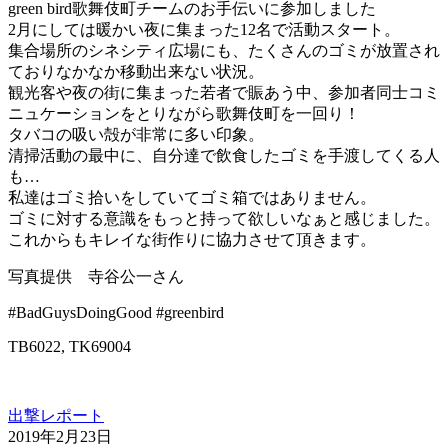
green bird歌舞伎町チームのお手伝いに参加しました
2月にしては暖かい夜に集まった12名で活動スタート。
集合場所のシネシティ広場にも、たくさんのゴミが放置され
ておりなかなか移動出来ない状況。
観光客や夜の街に集まった若者で賑あう中、参加者同士コミ
ニュケーションをとりながら歌舞伎町を一回り！
タバコの吸い殻が非常に多い印象。
清掃活動の最中に、自分達で飲食したゴミを手渡してくる人
も…
私達はゴミ拾いをしていてゴミ箱ではありません。
ゴミに対する意識をもっと持って欲しいなぁと感じました。
これからもキレイな街作りに協力させて頂きます。
写真提供 寺谷公一さん
#BadGuysDoingGood #greenbird
TB6022, TK69004
出撃レポート
2019年2月23日