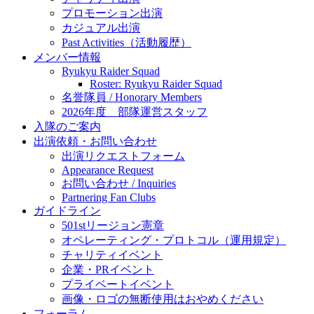
プロモーション出演
カジュアル出演
Past Activities（活動履歴）
メンバー情報
Ryukyu Raider Squad
Roster: Ryukyu Raider Squad
名誉隊員 / Honorary Members
2026年度 部隊運営スタッフ
入隊のご案内
出演依頼・お問い合わせ
出演リクエストフォーム
Appearance Request
お問い合わせ / Inquiries
Partnering Fan Clubs
ガイドライン
501stリージョン憲章
オペレーティング・プロトコル（運用規定）
チャリティイベント
企業・PRイベント
プライベートイベント
画像・ロゴの無断使用はおやめください
フォーラム