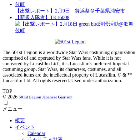
【出撃レポート】2月9日 舞浜祭＠千葉県浦安市
【新規入隊者】TK16008
The 501st Legion is a worldwide Star Wars costuming organization
comprised of and operated by Star Wars fans. While it is not
sponsored by Lucasfilm Ltd., it is Lucasfilm's preferred Imperial
costuming group. Star Wars, its characters, costumes, and all
associated items are the intellectual property of Lucasfilm. © & ™
Lucasfilm Ltd. All rights reserved. Used under authorization.
TOP
© 2026
501st Legion Japanese Garrison
メニュー
概要
イベント
Calendar
チャリティ出演