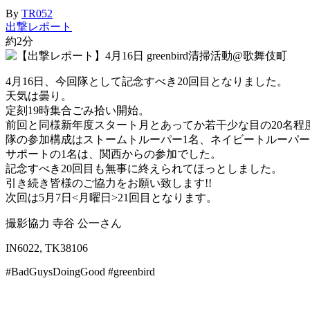
By
TR052
出撃レポート
約2分
4月16日、今回隊として記念すべき20回目となりました。
天気は曇り。
定刻19時集合ごみ拾い開始。
前回と同様新年度スタート月とあってか若干少な目の20名程
隊の参加構成はストームトルーパー1名、ネイビートルーパー
サポートの1名は、関西からの参加でした。
記念すべき20回目も無事に終えられてほっとしました。
引き続き皆様のご協力をお願い致します!!
次回は5月7日<月曜日>21回目となります。
撮影協力 寺谷 公一さん
IN6022, TK38106
#BadGuysDoingGood #greenbird