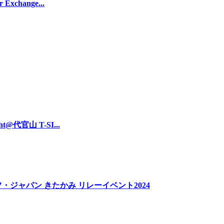
xchange...
t@代官山 T-SI...
・ジャパン きたかみ リレーイベント2024