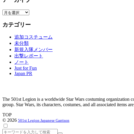
ア
ー
カテゴリー
カ
イ
追加コスチューム
ブ
未分類
新規入隊メンバー
出撃レポート
ノート
Just for Fun
Japan PR
The 501st Legion is a worldwide Star Wars costuming organization com
group. Star Wars, its characters, costumes, and all associated items a
TOP
© 2026
501st Legion Japanese Garrison
検