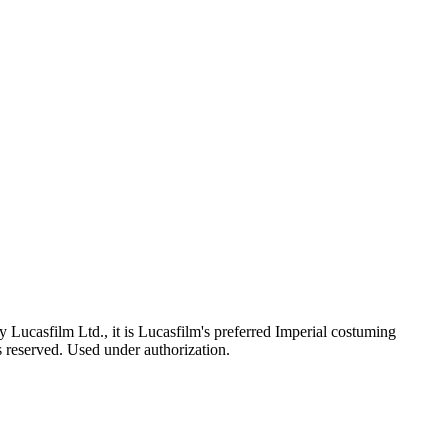
Lucasfilm Ltd., it is Lucasfilm's preferred Imperial costuming
ts reserved. Used under authorization.