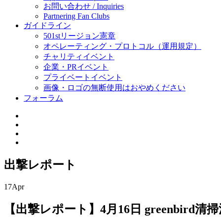
お問い合わせ / Inquiries
Partnering Fan Clubs
ガイドライン
501stリージョン憲章
オペレーティング・プロトコル（運用規定）
チャリティイベント
企業・PRイベント
プライベートイベント
画像・ロゴの無断使用はおやめください
フォーラム
出撃レポート
17
Apr
【出撃レポート】4月16日 greenbird