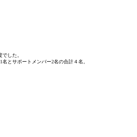
度でした。
1名とサポートメンバー2名の合計４名。