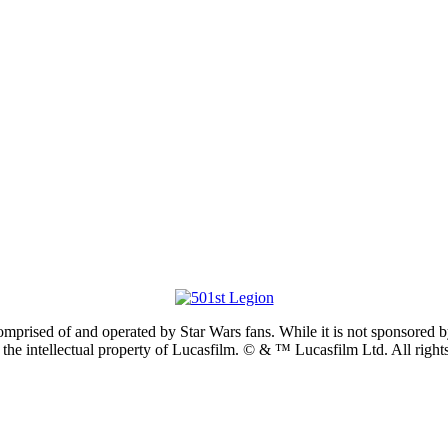
prised of and operated by Star Wars fans. While it is not sponsored by 
re the intellectual property of Lucasfilm. © & ™ Lucasfilm Ltd. All righ