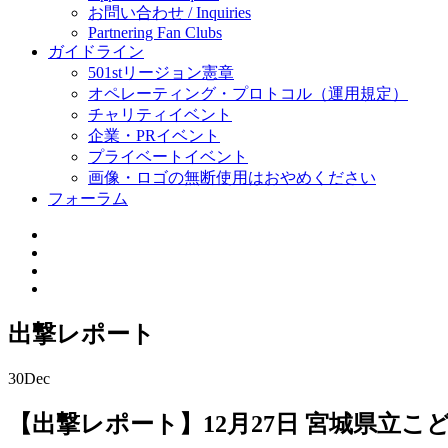
お問い合わせ / Inquiries
Partnering Fan Clubs
ガイドライン
501stリージョン憲章
オペレーティング・プロトコル（運用規定）
チャリティイベント
企業・PRイベント
プライベートイベント
画像・ロゴの無断使用はおやめください
フォーラム
出撃レポート
30
Dec
【出撃レポート】12月27日 宮城県立