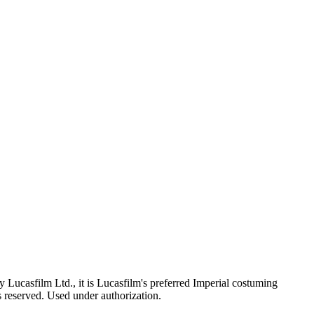
Lucasfilm Ltd., it is Lucasfilm's preferred Imperial costuming
ts reserved. Used under authorization.