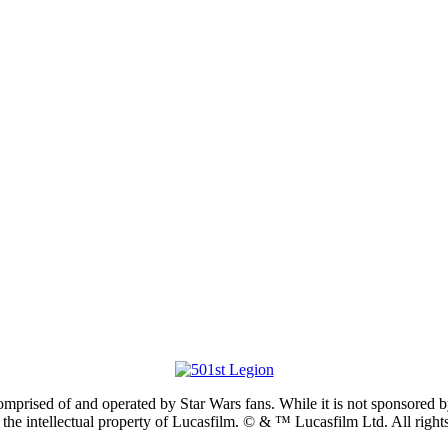
prised of and operated by Star Wars fans. While it is not sponsored by 
re the intellectual property of Lucasfilm. © & ™ Lucasfilm Ltd. All righ