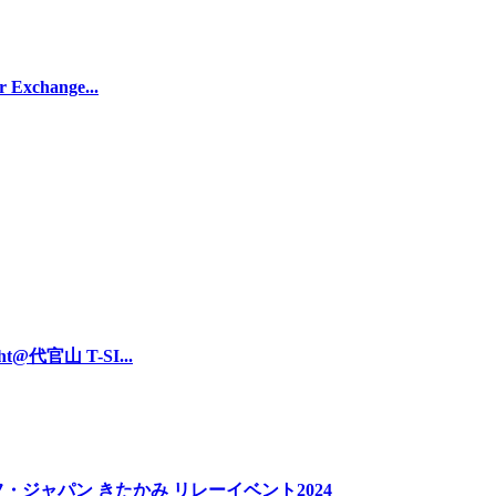
xchange...
t@代官山 T-SI...
・ジャパン きたかみ リレーイベント2024