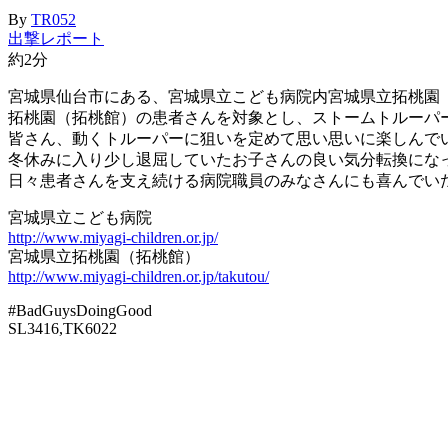
By
TR052
出撃レポート
約2分
宮城県仙台市にある、宮城県立こども病院内宮城県立拓桃園（
拓桃園（拓桃館）の患者さんを対象とし、ストームトルーパーを的にし
皆さん、動くトルーパーに狙いを定めて思い思いに楽しんで
冬休みに入り少し退屈していたお子さんの良い気分転換にな
日々患者さんを支え続ける病院職員のみなさんにも喜んでい
宮城県立こども病院
http://www.miyagi-children.or.jp/
宮城県立拓桃園（拓桃館）
http://www.miyagi-children.or.jp/takutou/
#BadGuysDoingGood
SL3416,TK6022