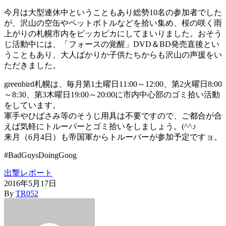
今月は大型連休中ということもあり総勢10名の参加者でした
が、沢山の空缶やペットボトルなどを拾い集め、桜の咲く雨
上がりの札幌市内をピッカピカにしてまいりました。おそう
じ活動中には、「フォースの覚醒」DVD＆BD発売直後とい
うこともあり、大人ばかりか子供たちからも沢山の声援をい
ただきました。
greenbird札幌は、毎月第1土曜日11:00～12:00、第2火曜日8:00
～8:30、第3木曜日19:00～20:00に市内中心部のゴミ拾い活動
をしています。
軍手やひばさみ等のそうじ用具は不要ですので、ご都合が合
えば気軽にトルーパーとゴミ拾いをしましょう。(^^♪
来月（6月4日）も帝国軍からトルーパーが参加予定ですョ。
#BadGuysDoingGoog
出撃レポート
2016年5月17日
By
TR052