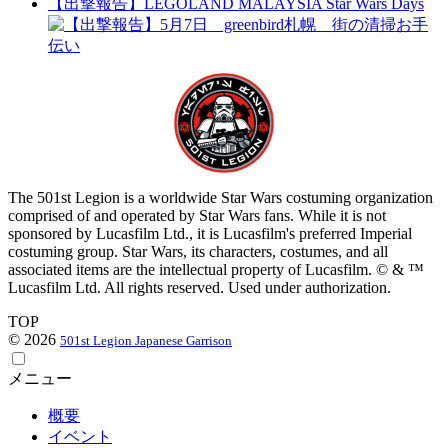
【出撃報告】LEGOLAND MALAYSIA Star Wars Days
The 501st Legion is a worldwide Star Wars costuming organization
comprised of and operated by Star Wars fans. While it is not
sponsored by Lucasfilm Ltd., it is Lucasfilm's preferred Imperial
costuming group. Star Wars, its characters, costumes, and all
associated items are the intellectual property of Lucasfilm. © & ™
Lucasfilm Ltd. All rights reserved. Used under authorization.
TOP
© 2026
501st Legion Japanese Garrison
メニュー
概要
イベント