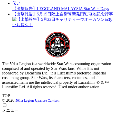
【出撃報告】LEGOLAND MALAYSIA Star Wars Days
【出撃報告】5月15日陸上自衛隊新発田駐屯地記念行事
The 501st Legion is a worldwide Star Wars costuming organization
comprised of and operated by Star Wars fans. While it is not
sponsored by Lucasfilm Ltd., it is Lucasfilm's preferred Imperial
costuming group. Star Wars, its characters, costumes, and all
associated items are the intellectual property of Lucasfilm. © & ™
Lucasfilm Ltd. All rights reserved. Used under authorization.
TOP
© 2026
501st Legion Japanese Garrison
メニュー