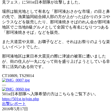
見フェス」に501st日本部隊が出撃しました。
場所は観光地として有名な「那珂湊おさかな市場」の目と鼻
の先で、漁業協同組合婦人部の方が上がったばかりのタコや
シラスなどを販売したり、那珂湊焼きそばのれん会が那珂湊
地区でご当地B級グルメとして全国でも有名になりつつある
「那珂湊焼きそば」などを販売。
また大道芸や太鼓、お囃子などと、それはお祭りのような楽
しいイベントでした。
那珂湊地区は東日本大震災の際に津波の被害に遭いました
が、街の住人が一丸になって街を盛り上げようとしている非
常に活気のある街です。
CT10809, TS29014
—
501st日本部隊へ入隊希望の方はこちらをご覧下さい。
https://501st.jp/join.php
出撃レポート
2016年5月17日