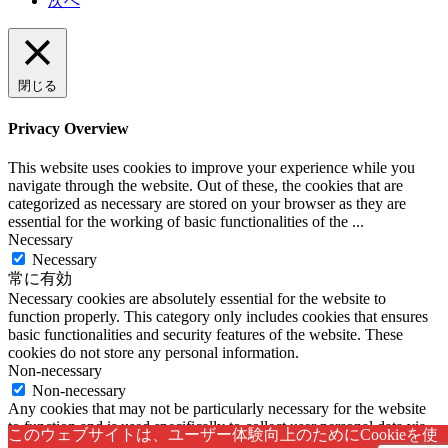
次へ
閉じる
Privacy Overview
This website uses cookies to improve your experience while you
navigate through the website. Out of these, the cookies that are
categorized as necessary are stored on your browser as they are
essential for the working of basic functionalities of the
...
Necessary
Necessary
常に有効
Necessary cookies are absolutely essential for the website to
function properly. This category only includes cookies that ensures
basic functionalities and security features of the website. These
cookies do not store any personal information.
Non-necessary
Non-necessary
Any cookies that may not be particularly necessary for the website
to function and is used specifically to collect user personal data via
このウェブサイトは、ユーザー体験向上のためにCookieを使
analytics, ads, other embedded contents are termed as non-necessary