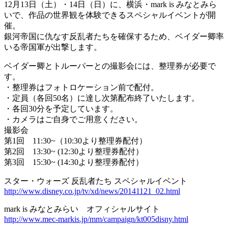
12月13日（土）・14日（日）に、横浜・mark is みなとみら
いで、作品の世界観を体験できるスペシャルイベントが開
催。
銀河帝国に仇なす反乱者たちを確保するため、ベイダー卿率
いる帝国軍が出撃します。
ベイダー卿とトルーパーとの撮影会には、整理券が必要で
す。
・整理券はフォトロケーション前で配付。
・定員（各回50名）に達し次第配布終了いたします。
・各回30分を予定しています。
・カメラはご自身でご用意ください。
撮影会
第1回 11:30~（10:30より整理券配付）
第2回 13:30~ (12:30より整理券配付）
第3回 15:30~ (14:30より整理券配付）
スター・ウォーズ 反乱者たち スペシャルイベント
http://www.disney.co.jp/tv/xd/news/20141121_02.html
mark is みなとみらい オフィシャルサイト
http://www.mec-markis.jp/mm/campaign/kt005disny.html