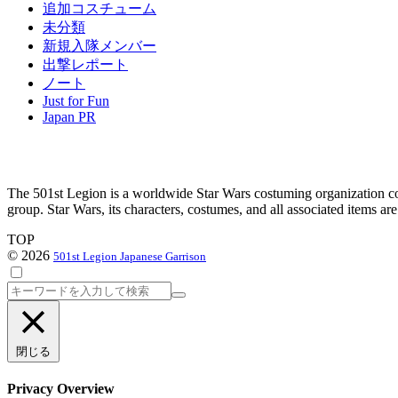
追加コスチューム
ブ
未分類
新規入隊メンバー
出撃レポート
ノート
Just for Fun
Japan PR
The 501st Legion is a worldwide Star Wars costuming organization com
group. Star Wars, its characters, costumes, and all associated items a
TOP
© 2026
501st Legion Japanese Garrison
検
索
閉じる
Privacy Overview