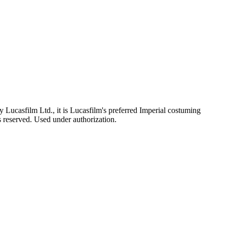
Lucasfilm Ltd., it is Lucasfilm's preferred Imperial costuming
ts reserved. Used under authorization.