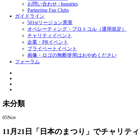
お問い合わせ / Inquiries
Partnering Fan Clubs
ガイドライン
501stリージョン憲章
オペレーティング・プロトコル（運用規定）
チャリティイベント
企業・PRイベント
プライベートイベント
画像・ロゴの無断使用はおやめください
フォーラム
未分類
05
Nov
11月21日「日本のまつり」でチャリテ