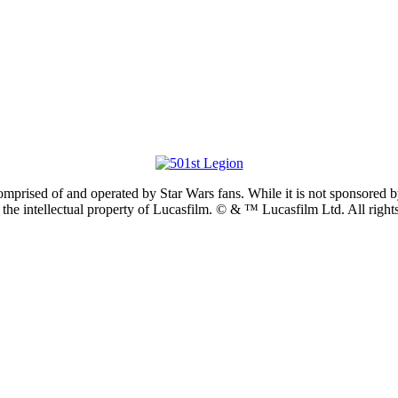
prised of and operated by Star Wars fans. While it is not sponsored by 
re the intellectual property of Lucasfilm. © & ™ Lucasfilm Ltd. All righ