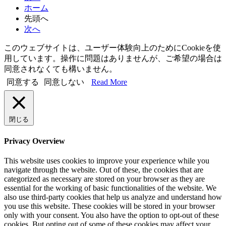
ホーム
先頭へ
次へ
このウェブサイトは、ユーザー体験向上のためにCookieを使
用しています。操作に問題はありませんが、ご希望の場合は
同意されなくても構いません。
同意する
同意しない
Read More
閉じる
Privacy Overview
This website uses cookies to improve your experience while you
navigate through the website. Out of these, the cookies that are
categorized as necessary are stored on your browser as they are
essential for the working of basic functionalities of the website. We
also use third-party cookies that help us analyze and understand how
you use this website. These cookies will be stored in your browser
only with your consent. You also have the option to opt-out of these
cookies. But opting out of some of these cookies may affect your