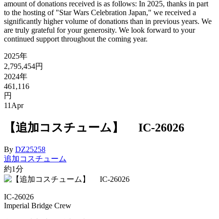
amount of donations received is as follows: In 2025, thanks in part
to the hosting of "Star Wars Celebration Japan," we received a
significantly higher volume of donations than in previous years. We
are truly grateful for your generosity. We look forward to your
continued support throughout the coming year.
2025年
2,795,454円
2024年
461,116
円
11
Apr
【追加コスチューム】 IC-26026
By
DZ25258
追加コスチューム
約1分
IC-26026
Imperial Bridge Crew