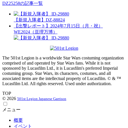
DZ25258の記事一覧
【新規入隊者】DZ-88824
【出撃レポート】2024年7月15日（月・祝）
WE2024（亘理万博）
The 501st Legion is a worldwide Star Wars costuming organization
comprised of and operated by Star Wars fans. While it is not
sponsored by Lucasfilm Ltd., it is Lucasfilm's preferred Imperial
costuming group. Star Wars, its characters, costumes, and all
associated items are the intellectual property of Lucasfilm. © & ™
Lucasfilm Ltd. All rights reserved. Used under authorization.
TOP
© 2026
501st Legion Japanese Garrison
メニュー
概要
イベント