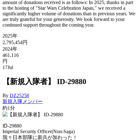
amount of donations received is as follows: In 2025, thanks in part
to the hosting of "Star Wars Celebration Japan," we received a
significantly higher volume of donations than in previous years. We
are truly grateful for your generosity. We look forward to your
continued support throughout the coming year.
2025年
2,795,454円
2024年
461,116
円
17
Jul
【新規入隊者】 ID-29880
By
DZ25258
新規入隊メンバー
約1分
IᎠ-29880
Imperial Security Officer(Non-Saga)
我々日本部隊に新兵が加わった！