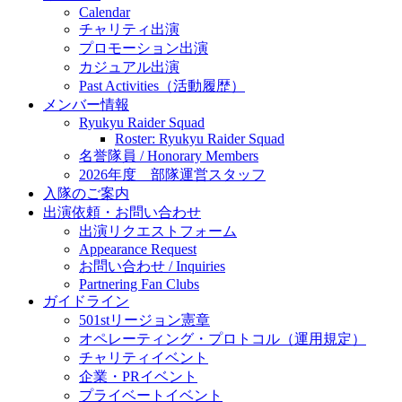
Calendar
チャリティ出演
プロモーション出演
カジュアル出演
Past Activities（活動履歴）
メンバー情報
Ryukyu Raider Squad
Roster: Ryukyu Raider Squad
名誉隊員 / Honorary Members
2026年度 部隊運営スタッフ
入隊のご案内
出演依頼・お問い合わせ
出演リクエストフォーム
Appearance Request
お問い合わせ / Inquiries
Partnering Fan Clubs
ガイドライン
501stリージョン憲章
オペレーティング・プロトコル（運用規定）
チャリティイベント
企業・PRイベント
プライベートイベント