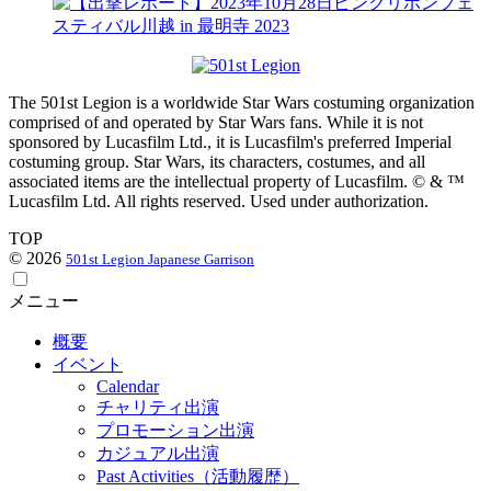
The 501st Legion is a worldwide Star Wars costuming organization
comprised of and operated by Star Wars fans. While it is not
sponsored by Lucasfilm Ltd., it is Lucasfilm's preferred Imperial
costuming group. Star Wars, its characters, costumes, and all
associated items are the intellectual property of Lucasfilm. © & ™
Lucasfilm Ltd. All rights reserved. Used under authorization.
TOP
© 2026
501st Legion Japanese Garrison
メニュー
概要
イベント
Calendar
チャリティ出演
プロモーション出演
カジュアル出演
Past Activities（活動履歴）