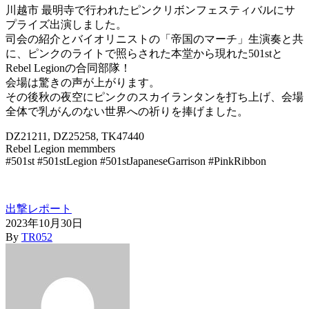
川越市 最明寺で行われたピンクリボンフェスティバルにサ
プライズ出演しました。
司会の紹介とバイオリニストの「帝国のマーチ」生演奏と共
に、ピンクのライトで照らされた本堂から現れた501stと
Rebel Legionの合同部隊！
会場は驚きの声が上がります。
その後秋の夜空にピンクのスカイランタンを打ち上げ、会場
全体で乳がんのない世界への祈りを捧げました。
DZ21211, DZ25258, TK47440
Rebel Legion memmbers
#501st #501stLegion #501stJapaneseGarrison #PinkRibbon
出撃レポート
2023年10月30日
By
TR052