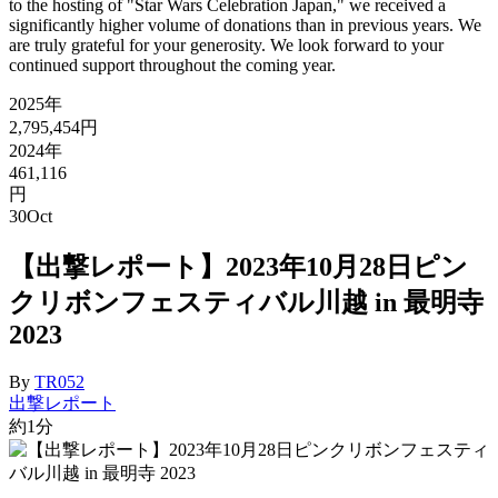
to the hosting of "Star Wars Celebration Japan," we received a
significantly higher volume of donations than in previous years. We
are truly grateful for your generosity. We look forward to your
continued support throughout the coming year.
2025年
2,795,454円
2024年
461,116
円
30
Oct
【出撃レポート】2023年10月28日ピン
クリボンフェスティバル川越 in 最明寺
2023
By
TR052
出撃レポート
約1分