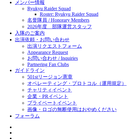
メンバー情報
Ryukyu Raider Squad
Roster: Ryukyu Raider Squad
名誉隊員 / Honorary Members
2026年度 部隊運営スタッフ
入隊のご案内
出演依頼・お問い合わせ
出演リクエストフォーム
Appearance Request
お問い合わせ / Inquiries
Partnering Fan Clubs
ガイドライン
501stリージョン憲章
オペレーティング・プロトコル（運用規定）
チャリティイベント
企業・PRイベント
プライベートイベント
画像・ロゴの無断使用はおやめください
フォーラム