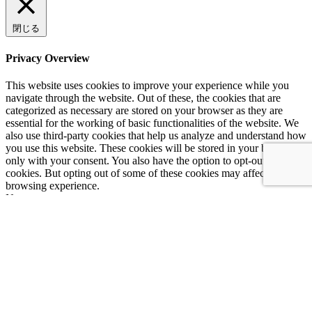
閉じる
Privacy Overview
This website uses cookies to improve your experience while you
navigate through the website. Out of these, the cookies that are
categorized as necessary are stored on your browser as they are
essential for the working of basic functionalities of the website. We
also use third-party cookies that help us analyze and understand how
you use this website. These cookies will be stored in your browser
only with your consent. You also have the option to opt-out of these
cookies. But opting out of some of these cookies may affect your
browsing experience.
Necessary
Necessary
常に有効
Necessary cookies are absolutely essential for the website to
function properly. This category only includes cookies that ensures
basic functionalities and security features of the website. These
cookies do not store any personal information.
Non-necessary
Non-necessary