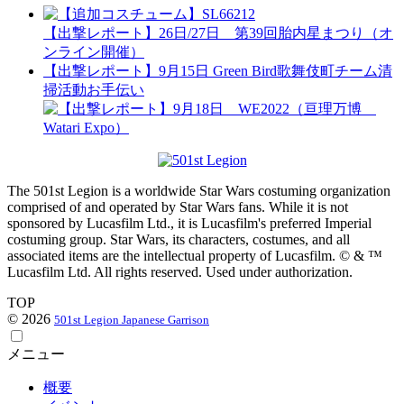
【出撃レポート】26日/27日 第39回胎内星まつり（オ
ンライン開催）
【出撃レポート】9月15日 Green Bird歌舞伎町チーム清
掃活動お手伝い
The 501st Legion is a worldwide Star Wars costuming organization
comprised of and operated by Star Wars fans. While it is not
sponsored by Lucasfilm Ltd., it is Lucasfilm's preferred Imperial
costuming group. Star Wars, its characters, costumes, and all
associated items are the intellectual property of Lucasfilm. © & ™
Lucasfilm Ltd. All rights reserved. Used under authorization.
TOP
© 2026
501st Legion Japanese Garrison
メニュー
概要