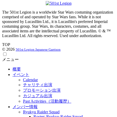
The 501st Legion is a worldwide Star Wars costuming organization
comprised of and operated by Star Wars fans. While it is not
sponsored by Lucasfilm Ltd., it is Lucasfilm's preferred Imperial
costuming group. Star Wars, its characters, costumes, and all
associated items are the intellectual property of Lucasfilm. © & ™
Lucasfilm Ltd. All rights reserved. Used under authorization.
TOP
© 2026
501st Legion Japanese Garrison
メニュー
概要
イベント
Calendar
チャリティ出演
プロモーション出演
カジュアル出演
Past Activities（活動履歴）
メンバー情報
Ryukyu Raider Squad
Roster: Ryukyu Raider Squad