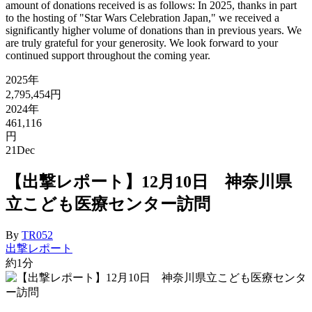
amount of donations received is as follows: In 2025, thanks in part
to the hosting of "Star Wars Celebration Japan," we received a
significantly higher volume of donations than in previous years. We
are truly grateful for your generosity. We look forward to your
continued support throughout the coming year.
2025年
2,795,454円
2024年
461,116
円
21
Dec
【出撃レポート】12月10日 神奈川県
立こども医療センター訪問
By
TR052
出撃レポート
約1分