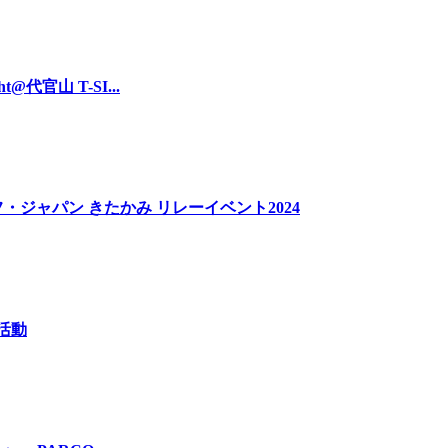
t@代官山 T-SI...
・ジャパン きたかみ リレーイベント2024
掃活動