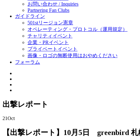
お問い合わせ / Inquiries
Partnering Fan Clubs
ガイドライン
501stリージョン憲章
オペレーティング・プロトコル（運用規定）
チャリティイベント
企業・PRイベント
プライベートイベント
画像・ロゴの無断使用はおやめください
フォーラム
出撃レポート
21
Oct
【出撃レポート】10月5日 greenbir