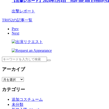
【出撃レポート】2024年5月4日 May the 4th Event@Na
出撃レポート
TR052の記事一覧
Prev
Next
検
索
アーカイブ
ア
ー
カテゴリー
カ
イ
追加コスチューム
ブ
未分類