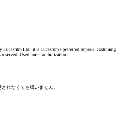
Lucasfilm Ltd., it is Lucasfilm's preferred Imperial costuming
ts reserved. Used under authorization.
意されなくても構いません。