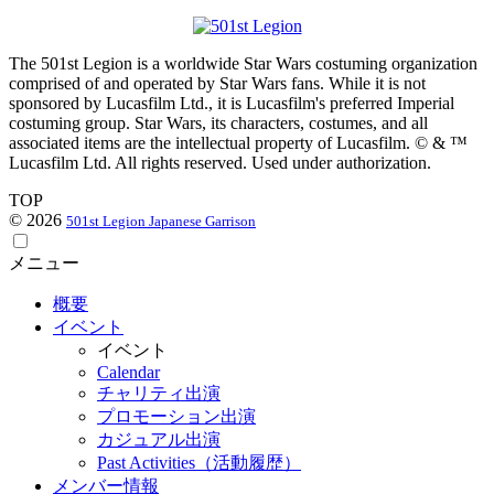
The 501st Legion is a worldwide Star Wars costuming organization
comprised of and operated by Star Wars fans. While it is not
sponsored by Lucasfilm Ltd., it is Lucasfilm's preferred Imperial
costuming group. Star Wars, its characters, costumes, and all
associated items are the intellectual property of Lucasfilm. © & ™
Lucasfilm Ltd. All rights reserved. Used under authorization.
TOP
© 2026
501st Legion Japanese Garrison
メニュー
概要
イベント
イベント
Calendar
チャリティ出演
プロモーション出演
カジュアル出演
Past Activities（活動履歴）
メンバー情報