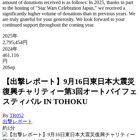
amount of donations received is as follows: In 2025, thanks in part
to the hosting of "Star Wars Celebration Japan," we received a
significantly higher volume of donations than in previous years. We
are truly grateful for your generosity. We look forward to your
continued support throughout the coming year.
2025年
2,795,454円
2024年
461,116
円
20
Sep
【出撃レポート】9月16日東日本大震災
復興チャリティー第3回オートバイフェ
スティバル IN TOHOKU
By
TR052
出撃レポート
約1分