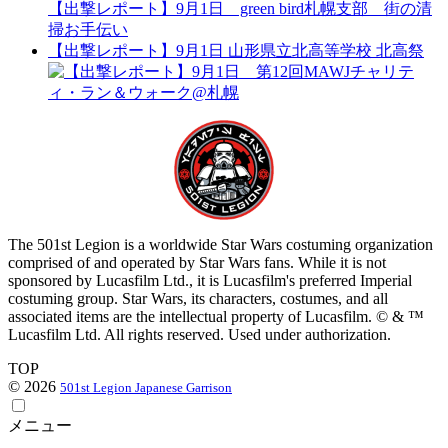
【出撃レポート】9月1日 green bird札幌支部 街の清
掃お手伝い
【出撃レポート】9月1日 山形県立北高等学校 北高祭
The 501st Legion is a worldwide Star Wars costuming organization
comprised of and operated by Star Wars fans. While it is not
sponsored by Lucasfilm Ltd., it is Lucasfilm's preferred Imperial
costuming group. Star Wars, its characters, costumes, and all
associated items are the intellectual property of Lucasfilm. © & ™
Lucasfilm Ltd. All rights reserved. Used under authorization.
TOP
© 2026
501st Legion Japanese Garrison
メニュー