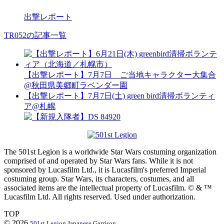
出撃レポート
TR052の記事一覧
【出撃レポート】7月7日 ご当地キャラクター大集合
@秋田県美郷町ラベンダー園
【出撃レポート】7月7日(土) green bird清掃ボランティ
ア@札幌
The 501st Legion is a worldwide Star Wars costuming organization
comprised of and operated by Star Wars fans. While it is not
sponsored by Lucasfilm Ltd., it is Lucasfilm's preferred Imperial
costuming group. Star Wars, its characters, costumes, and all
associated items are the intellectual property of Lucasfilm. © & ™
Lucasfilm Ltd. All rights reserved. Used under authorization.
TOP
© 2026
501st Legion Japanese Garrison