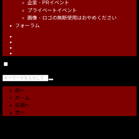
企業・PRイベント
プライベートイベント
画像・ロゴの無断使用はおやめください
フォーラム
検索
検
索
前へ
ホーム
先頭へ
次へ
このウェブサイトは、ユーザー体験向上のためにCookieを
使用しています。操作に問題はありませんが、ご希望の場合