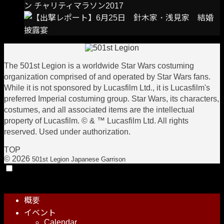
ン チャリティマラソン2017
The 501st Legion is a worldwide Star Wars costuming
organization comprised of and operated by Star Wars fans.
While it is not sponsored by Lucasfilm Ltd., it is Lucasfilm's
preferred Imperial costuming group. Star Wars, its characters,
costumes, and all associated items are the intellectual
property of Lucasfilm. © & ™ Lucasfilm Ltd. All rights
reserved. Used under authorization.
TOP
© 2026
501st Legion Japanese Garrison
メニュー
概要
イベント
Calendar