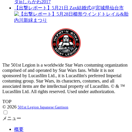
タinしらかわ2017
【出撃レポート】5月21日 Zax結婚式@宮城県仙台市
The 501st Legion is a worldwide Star Wars costuming organization
comprised of and operated by Star Wars fans. While it is not
sponsored by Lucasfilm Ltd., it is Lucasfilm's preferred Imperial
costuming group. Star Wars, its characters, costumes, and all
associated items are the intellectual property of Lucasfilm. © & ™
Lucasfilm Ltd. All rights reserved. Used under authorization.
TOP
© 2026
501st Legion Japanese Garrison
メニュー
概要