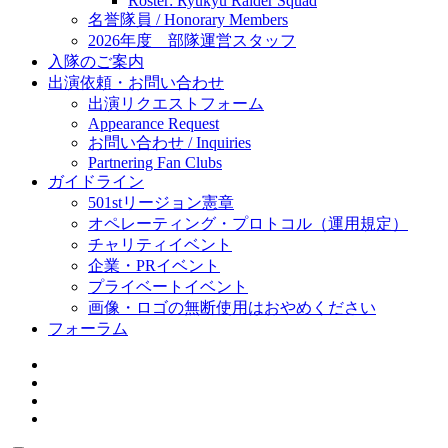
Roster: Ryukyu Raider Squad
名誉隊員 / Honorary Members
2026年度 部隊運営スタッフ
入隊のご案内
出演依頼・お問い合わせ
出演リクエストフォーム
Appearance Request
お問い合わせ / Inquiries
Partnering Fan Clubs
ガイドライン
501stリージョン憲章
オペレーティング・プロトコル（運用規定）
チャリティイベント
企業・PRイベント
プライベートイベント
画像・ロゴの無断使用はおやめください
フォーラム