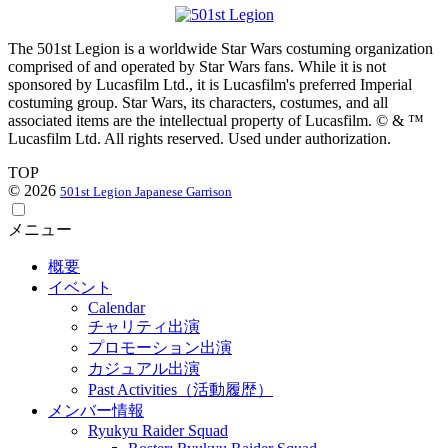
The 501st Legion is a worldwide Star Wars costuming organization
comprised of and operated by Star Wars fans. While it is not
sponsored by Lucasfilm Ltd., it is Lucasfilm's preferred Imperial
costuming group. Star Wars, its characters, costumes, and all
associated items are the intellectual property of Lucasfilm. © & ™
Lucasfilm Ltd. All rights reserved. Used under authorization.
TOP
© 2026
501st Legion Japanese Garrison
メニュー
概要
イベント
Calendar
チャリティ出演
プロモーション出演
カジュアル出演
Past Activities（活動履歴）
メンバー情報
Ryukyu Raider Squad