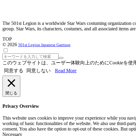
The 501st Legion is a worldwide Star Wars costuming organization com
group. Star Wars, its characters, costumes, and all associated items a
TOP
© 2026
501st Legion Japanese Garrison
検
索
このウェブサイトは、ユーザー体験向上のためにCookie
同意する
同意しない
Read More
閉じる
Privacy Overview
This website uses cookies to improve your experience while you navigat
working of basic functionalities of the website. We also use third-pa
consent. You also have the option to opt-out of these cookies. But op
Necessary