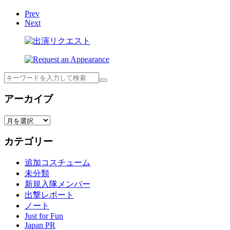
Prev
Next
検
索
アーカイブ
ア
ー
カテゴリー
カ
イ
追加コスチューム
ブ
未分類
新規入隊メンバー
出撃レポート
ノート
Just for Fun
Japan PR