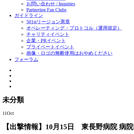
お問い合わせ / Inquiries
Partnering Fan Clubs
ガイドライン
501stリージョン憲章
オペレーティング・プロトコル（運用規定）
チャリティイベント
企業・PRイベント
プライベートイベント
画像・ロゴの無断使用はおやめください
フォーラム
未分類
11
Oct
【出撃情報】10月15日 東長野病院 病