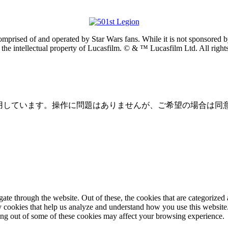
prised of and operated by Star Wars fans. While it is not sponsored by 
re the intellectual property of Lucasfilm. © & ™ Lucasfilm Ltd. All righ
を使用しています。操作に問題はありませんが、ご希望の場合は同
e through the website. Out of these, the cookies that are categorized a
rty cookies that help us analyze and understand how you use this websit
ting out of some of these cookies may affect your browsing experience.