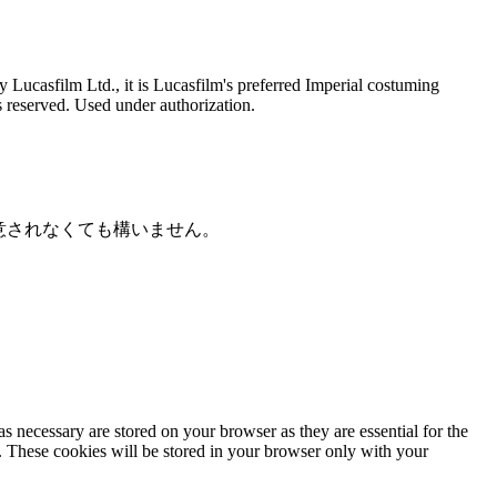
Lucasfilm Ltd., it is Lucasfilm's preferred Imperial costuming
ts reserved. Used under authorization.
意されなくても構いません。
s necessary are stored on your browser as they are essential for the
e. These cookies will be stored in your browser only with your