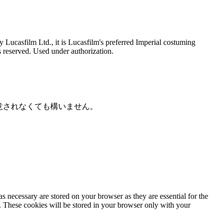
Lucasfilm Ltd., it is Lucasfilm's preferred Imperial costuming
ts reserved. Used under authorization.
意されなくても構いません。
s necessary are stored on your browser as they are essential for the
e. These cookies will be stored in your browser only with your