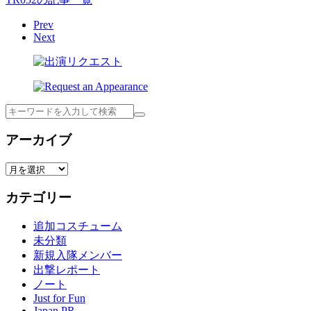
Prev
Next
検
索
アーカイブ
ア
ー
カテゴリー
カ
イ
追加コスチューム
ブ
未分類
新規入隊メンバー
出撃レポート
ノート
Just for Fun
Japan PR