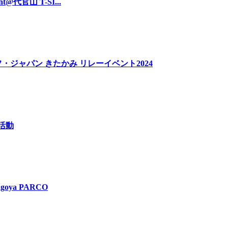
t@代官山 T-SI...
・ジャパン きたかみ リレーイベント2024
掃活動
goya PARCO