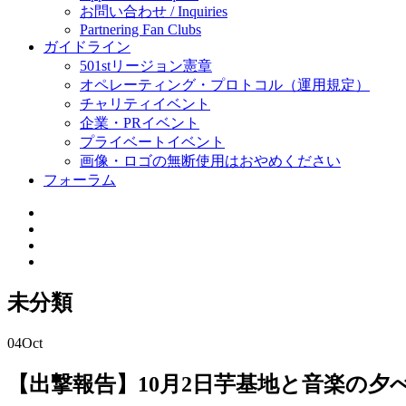
お問い合わせ / Inquiries
Partnering Fan Clubs
ガイドライン
501stリージョン憲章
オペレーティング・プロトコル（運用規定）
チャリティイベント
企業・PRイベント
プライベートイベント
画像・ロゴの無断使用はおやめください
フォーラム
未分類
04
Oct
【出撃報告】10月2日芋基地と音楽の夕