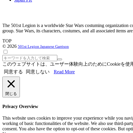
The 501st Legion is a worldwide Star Wars costuming organization com
group. Star Wars, its characters, costumes, and all associated items a
TOP
© 2026
501st Legion Japanese Garrison
検
索
このウェブサイトは、ユーザー体験向上のためにCookie
同意する
同意しない
Read More
閉じる
Privacy Overview
This website uses cookies to improve your experience while you navigat
working of basic functionalities of the website. We also use third-pa
consent. You also have the option to opt-out of these cookies. But op