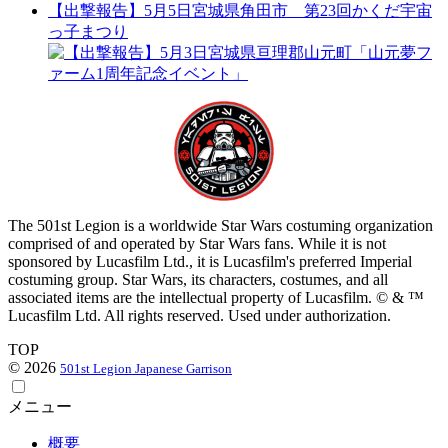
【出撃報告】5月5日宮城県角田市 第23回かくだ宇宙
っ子まつり
The 501st Legion is a worldwide Star Wars costuming organization
comprised of and operated by Star Wars fans. While it is not
sponsored by Lucasfilm Ltd., it is Lucasfilm's preferred Imperial
costuming group. Star Wars, its characters, costumes, and all
associated items are the intellectual property of Lucasfilm. © & ™
Lucasfilm Ltd. All rights reserved. Used under authorization.
TOP
© 2026
501st Legion Japanese Garrison
メニュー
概要