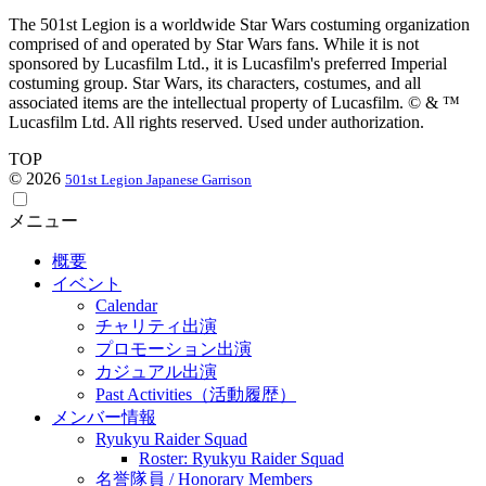
The 501st Legion is a worldwide Star Wars costuming organization
comprised of and operated by Star Wars fans. While it is not
sponsored by Lucasfilm Ltd., it is Lucasfilm's preferred Imperial
costuming group. Star Wars, its characters, costumes, and all
associated items are the intellectual property of Lucasfilm. © & ™
Lucasfilm Ltd. All rights reserved. Used under authorization.
TOP
© 2026
501st Legion Japanese Garrison
メニュー
概要
イベント
Calendar
チャリティ出演
プロモーション出演
カジュアル出演
Past Activities（活動履歴）
メンバー情報
Ryukyu Raider Squad
Roster: Ryukyu Raider Squad
名誉隊員 / Honorary Members