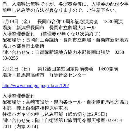
尚、入場料は無料ですが、各演奏会毎に、入場券の配付や事
前申し込み等の方法が異なりますので、ご注意下さい。
———
2月19日（金） 長岡市合併10周年記念演奏会 18:30開演
場所：新潟県長岡市 長岡市立劇場大ホール
入場整理券配付 (整理券が無くなり次第終了）
配布場所：長岡商工会議所・長岡市立劇場・自衛隊新潟地方
協力本部長岡出張所
問い合わせ先：自衛隊新潟地方協力本部長岡出張所 0258-
33-0256
———–
2月21日（日） 第12旅団第52回定期演奏会 14:00開演
場所：群馬県高崎市 群馬音楽センター
http://www.mod.go.jp/gsdf/eae/12b/
入場整理券配付
配布場所：高崎市役所・県内各ホール・自衛隊群馬地方協力
本部・陸上自衛隊相模原駐屯地
往復ハガキでの申し込み可能（締め切りは2月5日）
問い合わせ先：陸上自衛隊第12旅団司令部広報室 0279-54-
2011（内線 2214）