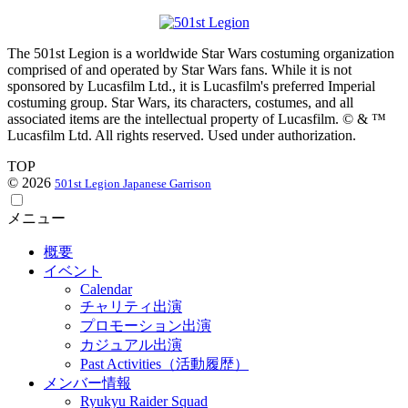
The 501st Legion is a worldwide Star Wars costuming organization
comprised of and operated by Star Wars fans. While it is not
sponsored by Lucasfilm Ltd., it is Lucasfilm's preferred Imperial
costuming group. Star Wars, its characters, costumes, and all
associated items are the intellectual property of Lucasfilm. © & ™
Lucasfilm Ltd. All rights reserved. Used under authorization.
TOP
© 2026
501st Legion Japanese Garrison
メニュー
概要
イベント
Calendar
チャリティ出演
プロモーション出演
カジュアル出演
Past Activities（活動履歴）
メンバー情報
Ryukyu Raider Squad