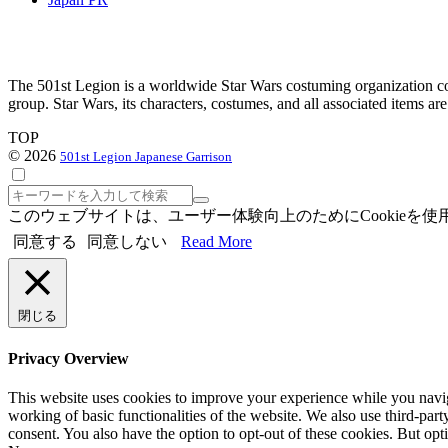
The 501st Legion is a worldwide Star Wars costuming organization com
group. Star Wars, its characters, costumes, and all associated items a
TOP
© 2026
501st Legion Japanese Garrison
検
索
このウェブサイトは、ユーザー体験向上のためにCookie
同意する
同意しない
Read More
閉じる
Privacy Overview
This website uses cookies to improve your experience while you navigat
working of basic functionalities of the website. We also use third-pa
consent. You also have the option to opt-out of these cookies. But op