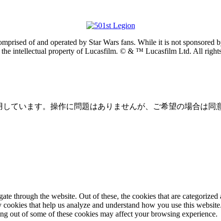
prised of and operated by Star Wars fans. While it is not sponsored by 
re the intellectual property of Lucasfilm. © & ™ Lucasfilm Ltd. All righ
を使用しています。操作に問題はありませんが、ご希望の場合は同
e through the website. Out of these, the cookies that are categorized a
rty cookies that help us analyze and understand how you use this websit
ting out of some of these cookies may affect your browsing experience.