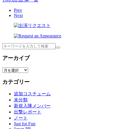
Prev
Next
検
索
アーカイブ
ア
ー
カテゴリー
カ
イ
追加コスチューム
ブ
未分類
新規入隊メンバー
出撃レポート
ノート
Just for Fun
Japan PR