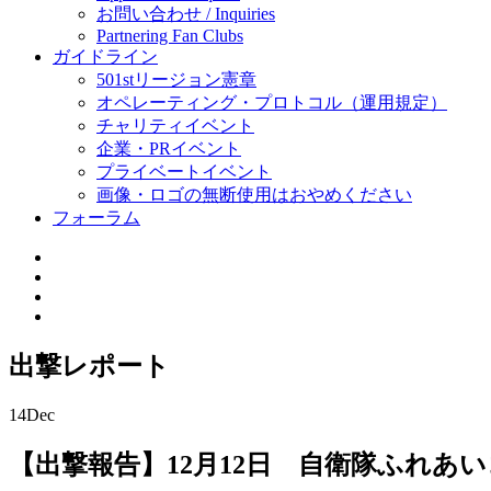
お問い合わせ / Inquiries
Partnering Fan Clubs
ガイドライン
501stリージョン憲章
オペレーティング・プロトコル（運用規定）
チャリティイベント
企業・PRイベント
プライベートイベント
画像・ロゴの無断使用はおやめください
フォーラム
出撃レポート
14
Dec
【出撃報告】12月12日 自衛隊ふれあい