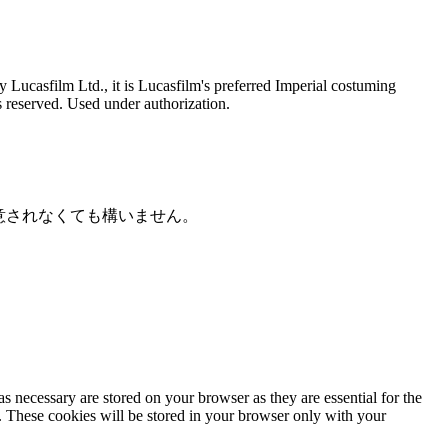
Lucasfilm Ltd., it is Lucasfilm's preferred Imperial costuming
ts reserved. Used under authorization.
意されなくても構いません。
s necessary are stored on your browser as they are essential for the
e. These cookies will be stored in your browser only with your