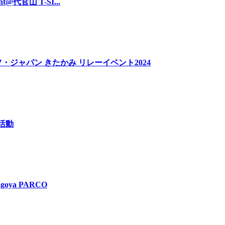
t@代官山 T-SI...
・ジャパン きたかみ リレーイベント2024
掃活動
goya PARCO