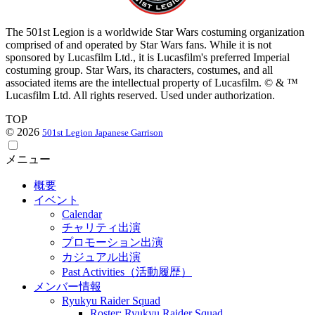
The 501st Legion is a worldwide Star Wars costuming organization
comprised of and operated by Star Wars fans. While it is not
sponsored by Lucasfilm Ltd., it is Lucasfilm's preferred Imperial
costuming group. Star Wars, its characters, costumes, and all
associated items are the intellectual property of Lucasfilm. © & ™
Lucasfilm Ltd. All rights reserved. Used under authorization.
TOP
© 2026
501st Legion Japanese Garrison
メニュー
概要
イベント
Calendar
チャリティ出演
プロモーション出演
カジュアル出演
Past Activities（活動履歴）
メンバー情報
Ryukyu Raider Squad
Roster: Ryukyu Raider Squad