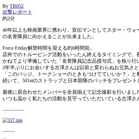
By
TR052
出撃レポート
約2分
40年以上も映画業界に携わり、宣伝マンとしてスター・ウォ
の名誉隊員に向かえることが出来ました。
Force Friday解禁時間を迎える約6時間前。
店外でのトルーピング活動をいったん終えるタイミングで、
かねてより準備していた「名誉隊員記念品授与式」を執り行
2年半ぶりにお会いする古澤さんは以前と変わらぬお元気さ
「このバッジ、トークショーのときもつけてていいか？」と
続いて、501stのストラップと日本部隊のパッチをプレゼン
最後に居合わせたメンバーを全員揃えて記念撮影を行いまし
いつも温かく私たちの活動を見守っていただいている古澤さ
————-
——–