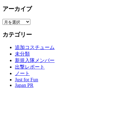
索
アーカイブ
ア
ー
カテゴリー
カ
イ
追加コスチューム
ブ
未分類
新規入隊メンバー
出撃レポート
ノート
Just for Fun
Japan PR