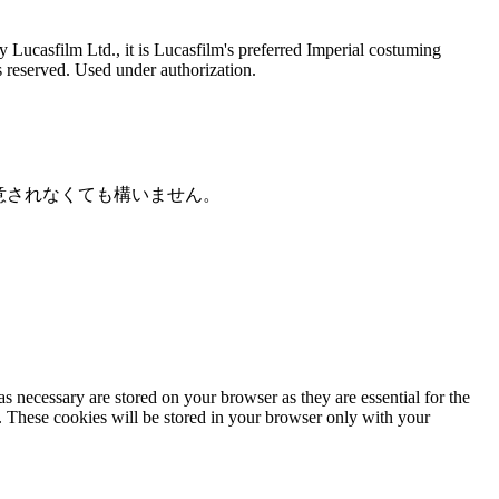
Lucasfilm Ltd., it is Lucasfilm's preferred Imperial costuming
ts reserved. Used under authorization.
意されなくても構いません。
s necessary are stored on your browser as they are essential for the
e. These cookies will be stored in your browser only with your