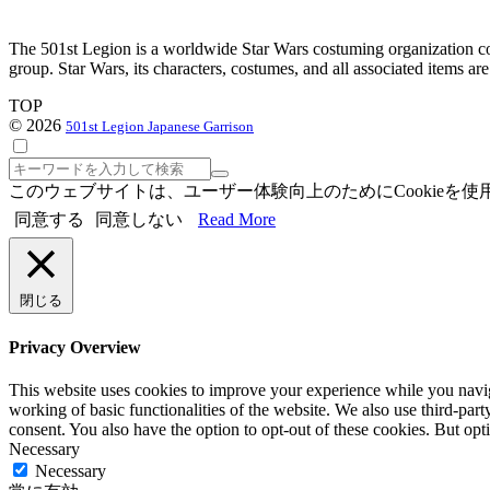
The 501st Legion is a worldwide Star Wars costuming organization com
group. Star Wars, its characters, costumes, and all associated items a
TOP
© 2026
501st Legion Japanese Garrison
検
索
このウェブサイトは、ユーザー体験向上のためにCookie
同意する
同意しない
Read More
閉じる
Privacy Overview
This website uses cookies to improve your experience while you navigat
working of basic functionalities of the website. We also use third-pa
consent. You also have the option to opt-out of these cookies. But op
Necessary
Necessary