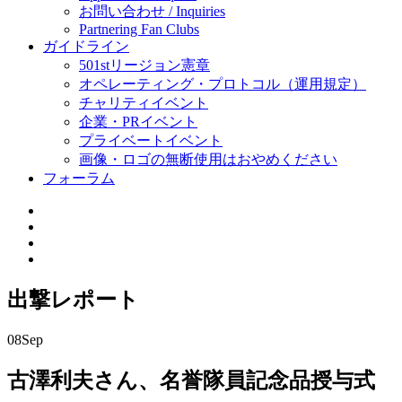
お問い合わせ / Inquiries
Partnering Fan Clubs
ガイドライン
501stリージョン憲章
オペレーティング・プロトコル（運用規定）
チャリティイベント
企業・PRイベント
プライベートイベント
画像・ロゴの無断使用はおやめください
フォーラム
出撃レポート
08
Sep
古澤利夫さん、名誉隊員記念品授与式