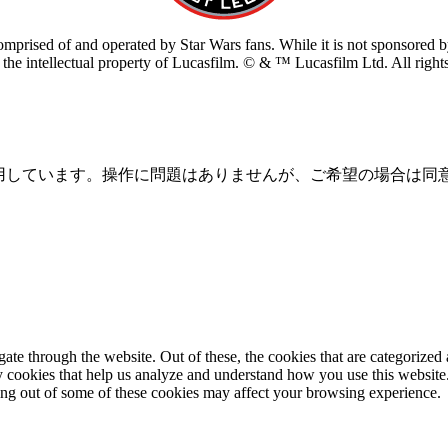
prised of and operated by Star Wars fans. While it is not sponsored by 
re the intellectual property of Lucasfilm. © & ™ Lucasfilm Ltd. All righ
を使用しています。操作に問題はありませんが、ご希望の場合は同
e through the website. Out of these, the cookies that are categorized a
rty cookies that help us analyze and understand how you use this websit
ting out of some of these cookies may affect your browsing experience.