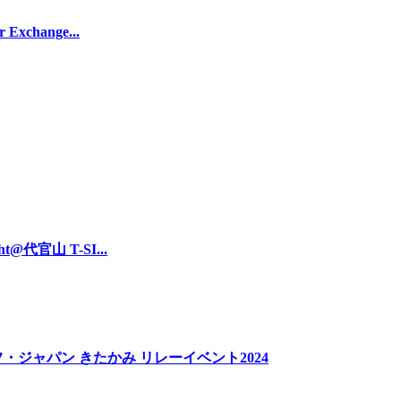
xchange...
t@代官山 T-SI...
・ジャパン きたかみ リレーイベント2024