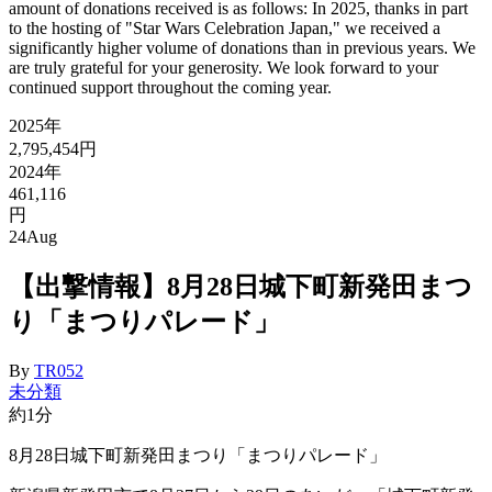
amount of donations received is as follows: In 2025, thanks in part
to the hosting of "Star Wars Celebration Japan," we received a
significantly higher volume of donations than in previous years. We
are truly grateful for your generosity. We look forward to your
continued support throughout the coming year.
2025年
2,795,454円
2024年
461,116
円
24
Aug
【出撃情報】8月28日城下町新発田まつ
り「まつりパレード」
By
TR052
未分類
約1分
8月28日城下町新発田まつり「まつりパレード」