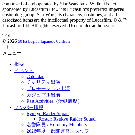
comprised of and operated by Star Wars fans. While it is not
sponsored by Lucasfilm Ltd., it is Lucasfilm's preferred Imperial
costuming group. Star Wars, its characters, costumes, and all
associated items are the intellectual property of Lucasfilm. © & ™
Lucasfilm Ltd. All rights reserved. Used under authorization.
TOP
© 2026
501st Legion Japanese Garrison
メニュー
概要
イベント
Calendar
チャリティ出演
プロモーション出演
カジュアル出演
Past Activities（活動履歴）
メンバー情報
Ryukyu Raider Squad
Roster: Ryukyu Raider Squad
名誉隊員 / Honorary Members
2026年度 部隊運営スタッフ