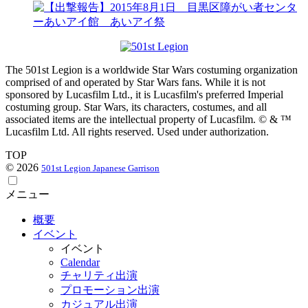
The 501st Legion is a worldwide Star Wars costuming organization
comprised of and operated by Star Wars fans. While it is not
sponsored by Lucasfilm Ltd., it is Lucasfilm's preferred Imperial
costuming group. Star Wars, its characters, costumes, and all
associated items are the intellectual property of Lucasfilm. © & ™
Lucasfilm Ltd. All rights reserved. Used under authorization.
TOP
© 2026
501st Legion Japanese Garrison
メニュー
概要
イベント
イベント
Calendar
チャリティ出演
プロモーション出演
カジュアル出演