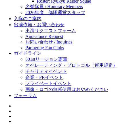
Roster: Ryukyu Raider Squad
名誉隊員 / Honorary Members
2026年度 部隊運営スタッフ
入隊のご案内
出演依頼・お問い合わせ
出演リクエストフォーム
Appearance Request
お問い合わせ / Inquiries
Partnering Fan Clubs
ガイドライン
501stリージョン憲章
オペレーティング・プロトコル（運用規定）
チャリティイベント
企業・PRイベント
プライベートイベント
画像・ロゴの無断使用はおやめください
フォーラム