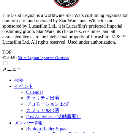
The 501st Legion is a worldwide Star Wars costuming organization
comprised of and operated by Star Wars fans. While it is not
sponsored by Lucasfilm Ltd., it is Lucasfilm's preferred Imperial
costuming group. Star Wars, its characters, costumes, and all
associated items are the intellectual property of Lucasfilm. © & ™
Lucasfilm Ltd. All rights reserved. Used under authorization.
TOP
© 2026
501st Legion Japanese Garrison
メニュー
概要
イベント
Calendar
チャリティ出演
プロモーション出演
カジュアル出演
Past Activities（活動履歴）
メンバー情報
Ryukyu Raider Squad