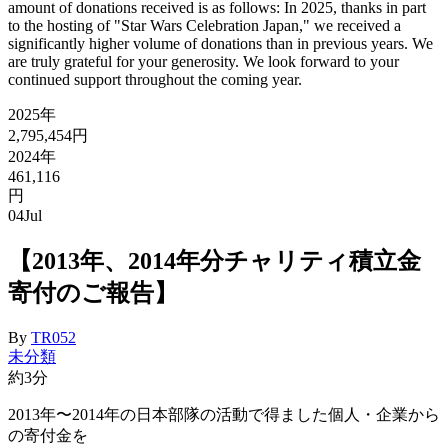
amount of donations received is as follows: In 2025, thanks in part
to the hosting of "Star Wars Celebration Japan," we received a
significantly higher volume of donations than in previous years. We
are truly grateful for your generosity. We look forward to your
continued support throughout the coming year.
2025年
2,795,454円
2024年
461,116
円
04
Jul
【2013年、2014年分チャリティ積立金
寄付のご報告】
By
TR052
未分類
約3分
2013年〜2014年の日本部隊の活動で得ました個人・企業から
の寄付金を