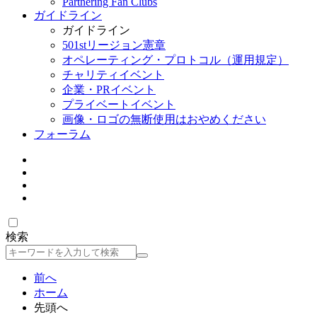
Partnering Fan Clubs
ガイドライン
ガイドライン
501stリージョン憲章
オペレーティング・プロトコル（運用規定）
チャリティイベント
企業・PRイベント
プライベートイベント
画像・ロゴの無断使用はおやめください
フォーラム
検索
検
索
前へ
ホーム
先頭へ