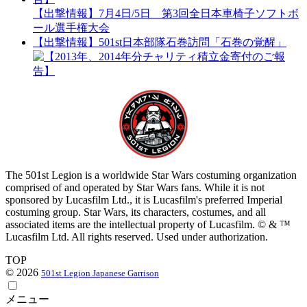
【出撃情報】7月4日/5日 第3回全日本車椅子ソフトボ
ール選手権大会
【出撃情報】501st日本部隊石巻訪問「石巻の覚醒」
The 501st Legion is a worldwide Star Wars costuming organization
comprised of and operated by Star Wars fans. While it is not
sponsored by Lucasfilm Ltd., it is Lucasfilm's preferred Imperial
costuming group. Star Wars, its characters, costumes, and all
associated items are the intellectual property of Lucasfilm. © & ™
Lucasfilm Ltd. All rights reserved. Used under authorization.
TOP
© 2026
501st Legion Japanese Garrison
メニュー