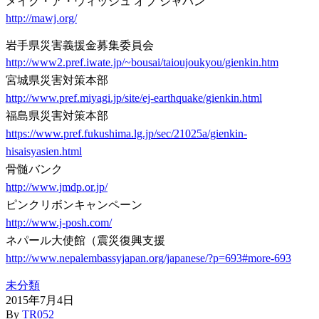
メイク・ア・ウィッシュ オブ ジャパン
http://mawj.org/
岩手県災害義援金募集委員会
http://www2.pref.iwate.jp/~bousai/taioujoukyou/gienkin.htm
宮城県災害対策本部
http://www.pref.miyagi.jp/site/ej-earthquake/gienkin.html
福島県災害対策本部
https://www.pref.fukushima.lg.jp/sec/21025a/gienkin-
hisaisyasien.html
骨髄バンク
http://www.jmdp.or.jp/
ピンクリボンキャンペーン
http://www.j-posh.com/
ネパール大使館（震災復興支援
http://www.nepalembassyjapan.org/japanese/?p=693#more-693
未分類
2015年7月4日
By
TR052