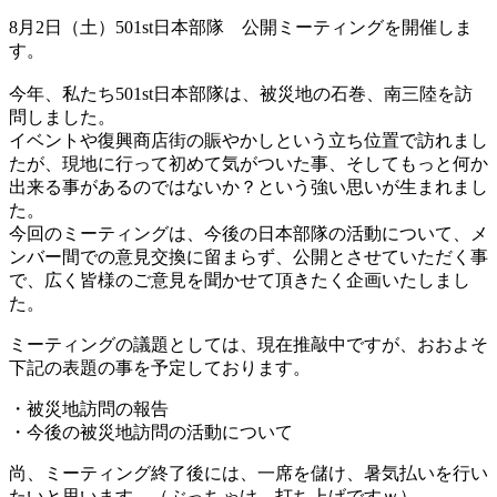
8月2日（土）501st日本部隊 公開ミーティングを
開催しま
す。
今年、私たち501st日本部隊は、被災地の石巻、南三
陸を訪
問しました。
イベントや復興商店街の賑やかしという立ち位置で訪れま
し
たが、現地に行って初めて気がついた事、そしてもっと
何か
出来る事があるのではないか？という強い思いが生ま
れまし
た。
今回のミーティングは、今後の日本部隊の活動について、
メ
ンバー間での意見交換に留まらず、公開とさせていただ
く事
で、広く皆様のご意見を聞かせて頂きたく企画いたし
まし
た。
ミーティングの議題としては、現在推敲中ですが、おおよ
そ
下記の表題の事を予定しております。
・被災地訪問の報告
・今後の被災地訪問の活動について
尚、ミーティング終了後には、一席を儲け、暑気払いを行
い
たいと思います。（ぶっちゃけ、打ち上げですｗ）