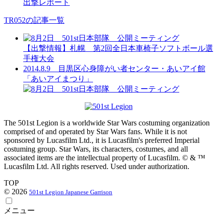
出撃レポート
TR052の記事一覧
【出撃情報】札幌 第2回全日本車椅子ソフトボール選
手権大会
2014.8.9 目黒区心身障がい者センター・あいアイ館
「あいアイまつり」
The 501st Legion is a worldwide Star Wars costuming organization
comprised of and operated by Star Wars fans. While it is not
sponsored by Lucasfilm Ltd., it is Lucasfilm's preferred Imperial
costuming group. Star Wars, its characters, costumes, and all
associated items are the intellectual property of Lucasfilm. © & ™
Lucasfilm Ltd. All rights reserved. Used under authorization.
TOP
© 2026
501st Legion Japanese Garrison
メニュー