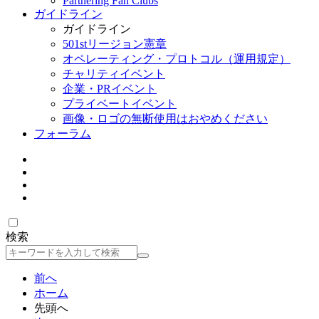
Partnering Fan Clubs
ガイドライン
ガイドライン
501stリージョン憲章
オペレーティング・プロトコル（運用規定）
チャリティイベント
企業・PRイベント
プライベートイベント
画像・ロゴの無断使用はおやめください
フォーラム
検索
検
索
前へ
ホーム
先頭へ