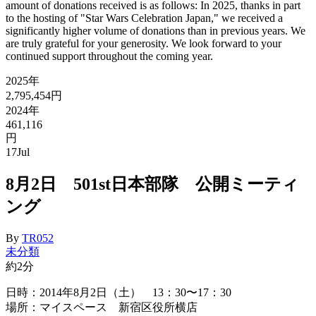
amount of donations received is as follows: In 2025, thanks in part
to the hosting of "Star Wars Celebration Japan," we received a
significantly higher volume of donations than in previous years. We
are truly grateful for your generosity. We look forward to your
continued support throughout the coming year.
2025年
2,795,454円
2024年
461,116
円
17
Jul
8月2日 501st日本部隊 公開ミーティ
ング
By
TR052
未分類
約2分
日時：2014年8月2日（土） 13：30〜17：3
0
場所：マイスペース 新宿区役所横店