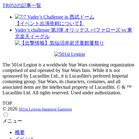
TR052の記事一覧
【イベント出演依頼について】
Vader’s challenge 第3弾 オリックス バファローズ vs 東
北楽天イーグル
The 501st Legion is a worldwide Star Wars costuming organization
comprised of and operated by Star Wars fans. While it is not
sponsored by Lucasfilm Ltd., it is Lucasfilm's preferred Imperial
costuming group. Star Wars, its characters, costumes, and all
associated items are the intellectual property of Lucasfilm. © & ™
Lucasfilm Ltd. All rights reserved. Used under authorization.
TOP
© 2026
501st Legion Japanese Garrison
メニュー
概要
イベント