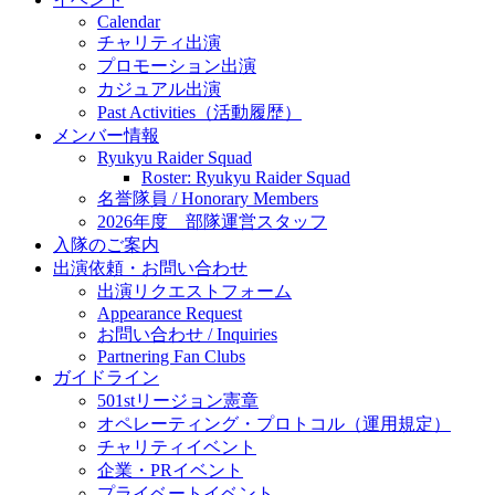
Calendar
チャリティ出演
プロモーション出演
カジュアル出演
Past Activities（活動履歴）
メンバー情報
Ryukyu Raider Squad
Roster: Ryukyu Raider Squad
名誉隊員 / Honorary Members
2026年度 部隊運営スタッフ
入隊のご案内
出演依頼・お問い合わせ
出演リクエストフォーム
Appearance Request
お問い合わせ / Inquiries
Partnering Fan Clubs
ガイドライン
501stリージョン憲章
オペレーティング・プロトコル（運用規定）
チャリティイベント
企業・PRイベント
プライベートイベント