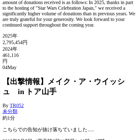
amount of donations received is as follows: In 2025, thanks in part
to the hosting of "Star Wars Celebration Japan," we received a
significantly higher volume of donations than in previous years. We
are truly grateful for your generosity. We look forward to your
continued support throughout the coming year.
2025年
2,795,454円
2024年
461,116
円
04
May
【出撃情報】メイク・ア・ウイッシ
ュ in トア山手
By
TR052
未分類
約1分
こちらでの告知が抜け落ちていました….