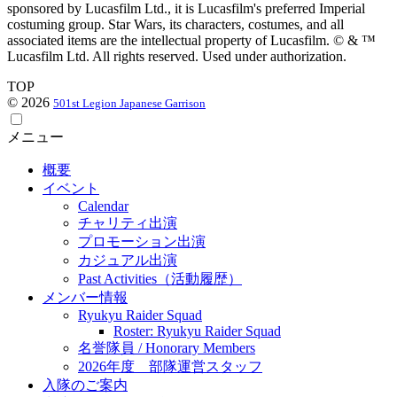
sponsored by Lucasfilm Ltd., it is Lucasfilm's preferred Imperial
costuming group. Star Wars, its characters, costumes, and all
associated items are the intellectual property of Lucasfilm. © & ™
Lucasfilm Ltd. All rights reserved. Used under authorization.
TOP
© 2026
501st Legion Japanese Garrison
メニュー
概要
イベント
Calendar
チャリティ出演
プロモーション出演
カジュアル出演
Past Activities（活動履歴）
メンバー情報
Ryukyu Raider Squad
Roster: Ryukyu Raider Squad
名誉隊員 / Honorary Members
2026年度 部隊運営スタッフ
入隊のご案内