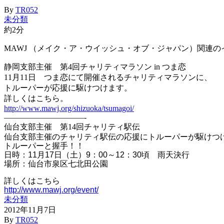
By
TR052
未分類
約2分
MAWJ （メイク・ア・ウイッシュ・オブ・ジャパン）関連の
静岡支部主催 第4回チャリティマラソン in つま恋
11月11日 つま恋にて開催されるチャリティマラソンに、
トルーパーが応援に駆けつけます。
詳しくはこちら。
http://www.mawj.org/shizuoka/tsumagoi/
——————————-
仙台支部主催 第14回チャリティ駅伝
仙台支部主催のチャリティ駅伝の応援にトルーパーが駆けつ
トルーパーと握手！！
日時：11月17日（土）9：00～12：30頃 雨天決行
場所：仙台市泉区七北田公園
詳しくはこちら
http://www.mawj.org/event/
未分類
2012年11月7日
By
TR052