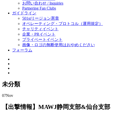
お問い合わせ / Inquiries
Partnering Fan Clubs
ガイドライン
501stリージョン憲章
オペレーティング・プロトコル（運用規定）
チャリティイベント
企業・PRイベント
プライベートイベント
画像・ロゴの無断使用はおやめください
フォーラム
未分類
07
Nov
【出撃情報】MAWJ静岡支部&仙台支部