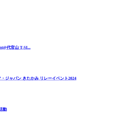
t@代官山 T-SI...
・ジャパン きたかみ リレーイベント2024
掃活動