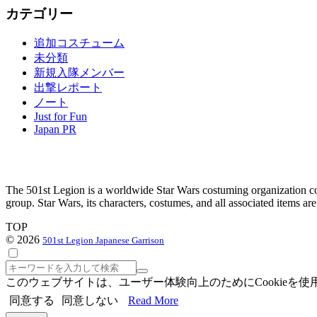
カテゴリー
カ
イ
追加コスチューム
ブ
未分類
新規入隊メンバー
出撃レポート
ノート
Just for Fun
Japan PR
The 501st Legion is a worldwide Star Wars costuming organization com
group. Star Wars, its characters, costumes, and all associated items a
TOP
© 2026
501st Legion Japanese Garrison
検
索
このウェブサイトは、ユーザー体験向上のためにCookie
同意する
同意しない
Read More