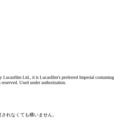
Lucasfilm Ltd., it is Lucasfilm's preferred Imperial costuming
ts reserved. Used under authorization.
意されなくても構いません。