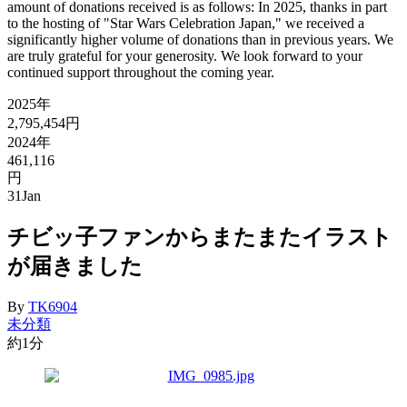
amount of donations received is as follows: In 2025, thanks in part
to the hosting of "Star Wars Celebration Japan," we received a
significantly higher volume of donations than in previous years. We
are truly grateful for your generosity. We look forward to your
continued support throughout the coming year.
2025年
2,795,454円
2024年
461,116
円
31
Jan
チビッ子ファンからまたまたイラスト
が届きました
By
TK6904
未分類
約1分