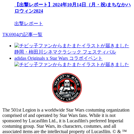
【出撃レポート】2024年10月14日（月・祝)まちなかハ
ロウィン2024
出撃レポート
TK6904の記事一覧
静岡・柿田川シネマクラシック フェスティバル
adidas Originals x Star Wars コラボイベント
The 501st Legion is a worldwide Star Wars costuming organization
comprised of and operated by Star Wars fans. While it is not
sponsored by Lucasfilm Ltd., it is Lucasfilm's preferred Imperial
costuming group. Star Wars, its characters, costumes, and all
associated items are the intellectual property of Lucasfilm. © & ™