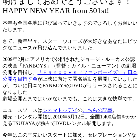
明けましておめでとうございます！
HAPPY NEW YEAR from 501st!
本年も全国各地に飛び回っていきますのでよろしくお願いい
たします。
さて、新年早々、スター・ウォーズが大好きなあなたにビッ
グなニュースが飛び込んでまいりました。
2009年2月にアメリカで公開されたジョージ・ルーカス公認
の映画「FANBOYS」（監督：カイル・ニューマン）の劇場
公開を目指し、
「Ｆａｎｂｏｙｓ（ファンボーイズ）」日本
公開を目指す会
が上映に向けて署名活動を展開していました
が、ついに日本でFANBOYSのDVDがリリースされることに
なりました！
劇場公開とまではいかないまでも、これは大きな快挙です。
ニュースソースは
シネマトゥデイ
の
こちらの記事
。
発売・レンタル開始は2010年5月12日。全国1,400店舗をかか
えるTSUTAYAが独占でDVDレンタル展開します。
今年はこの幸先いいスタートに加え、セレブレーションVな