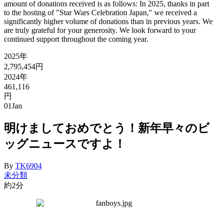
amount of donations received is as follows: In 2025, thanks in part
to the hosting of "Star Wars Celebration Japan," we received a
significantly higher volume of donations than in previous years. We
are truly grateful for your generosity. We look forward to your
continued support throughout the coming year.
2025年
2,795,454円
2024年
461,116
円
01
Jan
明けましておめでとう！新年早々のビ
ッグニュースですよ！
By
TK6904
未分類
約2分