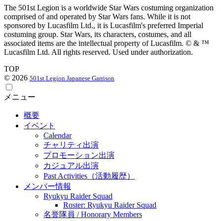
The 501st Legion is a worldwide Star Wars costuming organization
comprised of and operated by Star Wars fans. While it is not
sponsored by Lucasfilm Ltd., it is Lucasfilm's preferred Imperial
costuming group. Star Wars, its characters, costumes, and all
associated items are the intellectual property of Lucasfilm. © & ™
Lucasfilm Ltd. All rights reserved. Used under authorization.
TOP
© 2026
501st Legion Japanese Garrison
メニュー
概要
イベント
Calendar
チャリティ出演
プロモーション出演
カジュアル出演
Past Activities（活動履歴）
メンバー情報
Ryukyu Raider Squad
Roster: Ryukyu Raider Squad
名誉隊員 / Honorary Members