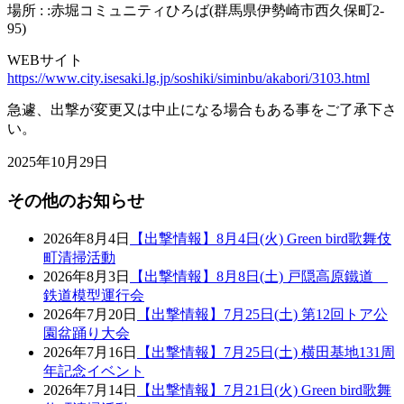
場所 : :赤堀コミュニティひろば(群馬県伊勢崎市西久保町2-
95)
WEBサイト
https://www.city.isesaki.lg.jp/soshiki/siminbu/akabori/3103.html
急遽、出撃が変更又は中止になる場合もある事をご了承下さ
い。
2025年10月29日
その他のお知らせ
2026年8月4日
【出撃情報】8月4日(火) Green bird歌舞伎
町清掃活動
2026年8月3日
【出撃情報】8月8日(土) 戸隠高原鐵道
鉄道模型運行会
2026年7月20日
【出撃情報】7月25日(土) 第12回トア公
園盆踊り大会
2026年7月16日
【出撃情報】7月25日(土) 横田基地131周
年記念イベント
2026年7月14日
【出撃情報】7月21日(火) Green bird歌舞