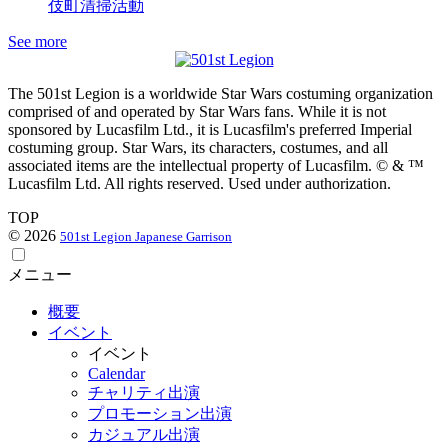
伎町清掃活動
See more
The 501st Legion is a worldwide Star Wars costuming organization
comprised of and operated by Star Wars fans. While it is not
sponsored by Lucasfilm Ltd., it is Lucasfilm's preferred Imperial
costuming group. Star Wars, its characters, costumes, and all
associated items are the intellectual property of Lucasfilm. © & ™
Lucasfilm Ltd. All rights reserved. Used under authorization.
TOP
© 2026
501st Legion Japanese Garrison
メニュー
概要
イベント
イベント
Calendar
チャリティ出演
プロモーション出演
カジュアル出演