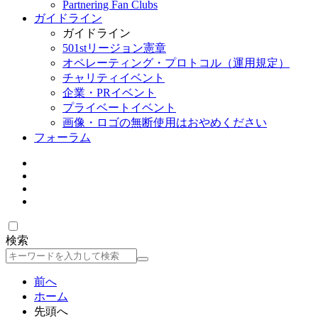
Partnering Fan Clubs
ガイドライン
ガイドライン
501stリージョン憲章
オペレーティング・プロトコル（運用規定）
チャリティイベント
企業・PRイベント
プライベートイベント
画像・ロゴの無断使用はおやめください
フォーラム
検索
検
索
前へ
ホーム
先頭へ