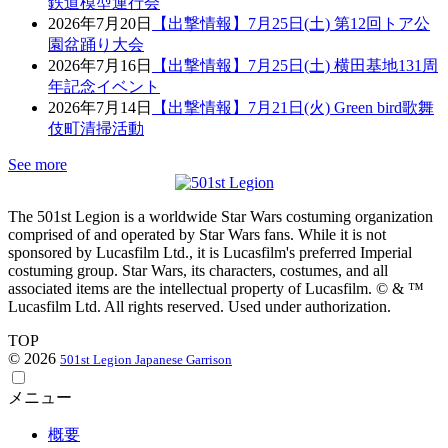
鉄道模型運行会
2026年7月20日
【出撃情報】7月25日(土) 第12回トア公
園盆踊り大会
2026年7月16日
【出撃情報】7月25日(土) 横田基地131周
年記念イベント
2026年7月14日
【出撃情報】7月21日(火) Green bird歌舞
伎町清掃活動
See more
The 501st Legion is a worldwide Star Wars costuming organization
comprised of and operated by Star Wars fans. While it is not
sponsored by Lucasfilm Ltd., it is Lucasfilm's preferred Imperial
costuming group. Star Wars, its characters, costumes, and all
associated items are the intellectual property of Lucasfilm. © & ™
Lucasfilm Ltd. All rights reserved. Used under authorization.
TOP
© 2026
501st Legion Japanese Garrison
メニュー
概要