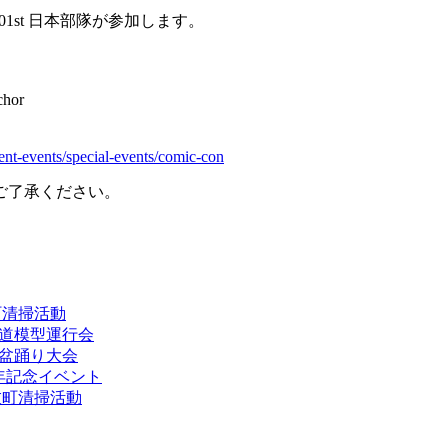
に、501st 日本部隊が参加します。
chor
nt-events/special-events/comic-con
ご了承ください。
伎町清掃活動
鉄道模型運行会
園盆踊り大会
周年記念イベント
歌舞伎町清掃活動