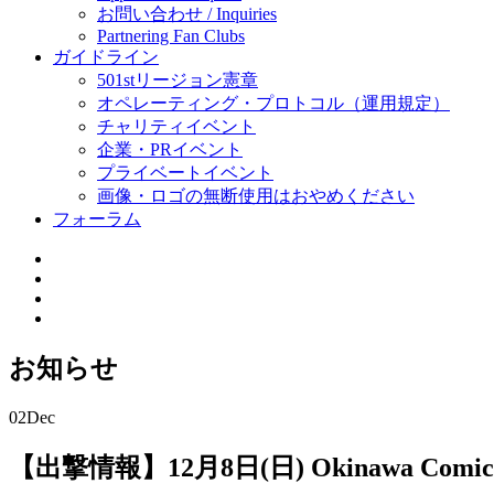
お問い合わせ / Inquiries
Partnering Fan Clubs
ガイドライン
501stリージョン憲章
オペレーティング・プロトコル（運用規定）
チャリティイベント
企業・PRイベント
プライベートイベント
画像・ロゴの無断使用はおやめください
フォーラム
お知らせ
02
Dec
【出撃情報】12月8日(日) Okinawa Comic-c