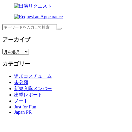
検
索
アーカイブ
ア
ー
カテゴリー
カ
イ
追加コスチューム
ブ
未分類
新規入隊メンバー
出撃レポート
ノート
Just for Fun
Japan PR