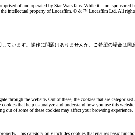
prised of and operated by Star Wars fans. While it is not sponsored by 
re the intellectual property of Lucasfilm. © & ™ Lucasfilm Ltd. All righ
を使用しています。操作に問題はありませんが、ご希望の場合は同
e through the website. Out of these, the cookies that are categorized a
rty cookies that help us analyze and understand how you use this websit
ting out of some of these cookies may affect your browsing experience.
properly. This category only includes cookies that ensures basic functio