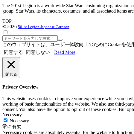
The 501st Legion is a worldwide Star Wars costuming organization com
group. Star Wars, its characters, costumes, and all associated items a
TOP
© 2026
501st Legion Japanese Garrison
検
索
このウェブサイトは、ユーザー体験向上のためにCookie
同意する
同意しない
Read More
閉じる
Privacy Overview
This website uses cookies to improve your experience while you navigat
working of basic functionalities of the website. We also use third-pa
consent. You also have the option to opt-out of these cookies. But op
Necessary
Necessary
常に有効
Necessary cookies are absolutely essential for the website to function 