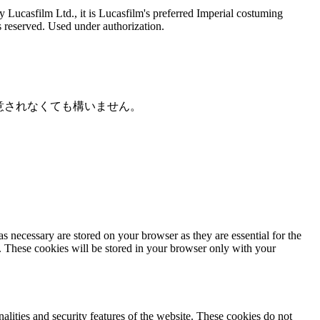
Lucasfilm Ltd., it is Lucasfilm's preferred Imperial costuming
ts reserved. Used under authorization.
意されなくても構いません。
s necessary are stored on your browser as they are essential for the
e. These cookies will be stored in your browser only with your
nalities and security features of the website. These cookies do not